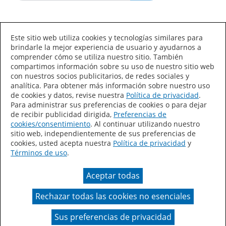
Idioma/País
Este sitio web utiliza cookies y tecnologías similares para
brindarle la mejor experiencia de usuario y ayudarnos a
comprender cómo se utiliza nuestro sitio. También
compartimos información sobre su uso de nuestro sitio web
con nuestros socios publicitarios, de redes sociales y
analítica. Para obtener más información sobre nuestro uso
de cookies y datos, revise nuestra
Política de privacidad
.
Declaración de accesibilidad
Mapa del sitio
Para administrar sus preferencias de cookies o para dejar
de recibir publicidad dirigida,
Preferencias de
Términos de uso
Privacidad
cookies/consentimiento
. Al continuar utilizando nuestro
sitio web, independientemente de sus preferencias de
Sus preferencias de privacidad
cookies, usted acepta nuestra
Política de privacidad
y
Términos de uso
.
Ley de Cadenas de Suministro de California
Aceptar todas
Coil Coatings
Rechazar todas las cookies no esenciales
Un color real puede variar en comparación con la
presentación en pantalla.
Sus preferencias de privacidad