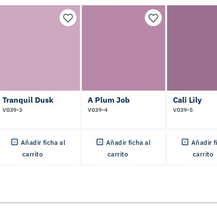
Tranquil Dusk
A Plum Job
Cali Lily
V039-3
V039-4
V039-5
Añadir ficha al
Añadir ficha al
Añadir f
carrito
carrito
carrito