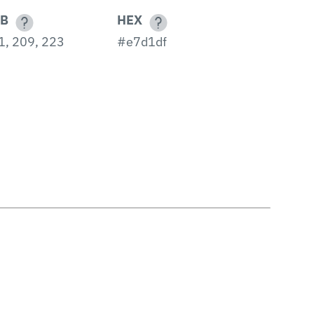
B
HEX
1, 209, 223
#e7d1df