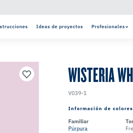
strucciones
Ideas de proyectos
Profesionales
Ver Favoritos
se ha agregado a favoritos.
WISTERIA WH
V039-1
Información de colore
Familiar
To
Púrpura
Fr