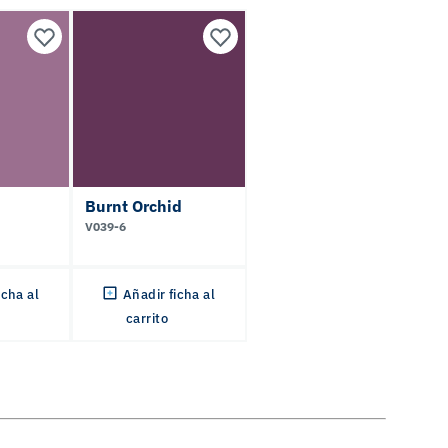
Burnt Orchid
V039-6
icha al
Añadir ficha al
carrito