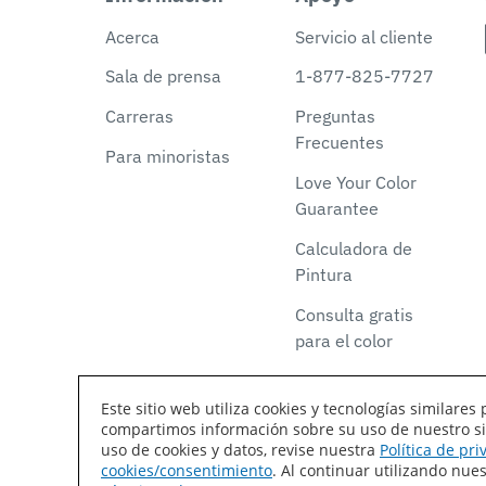
Acerca
Servicio al cliente
Sala de prensa
1-877-825-7727
Carreras
Preguntas
Frecuentes
Para minoristas
Love Your Color
Guarantee
Calculadora de
Pintura
Consulta gratis
para el color
Este sitio web utiliza cookies y tecnologías similar
compartimos información sobre su uso de nuestro siti
Declaración de accesibilidad
Mapa del sitio
T
uso de cookies y datos, revise nuestra
Política de pr
cookies/consentimiento
. Al continuar utilizando nu
Coil Coatings