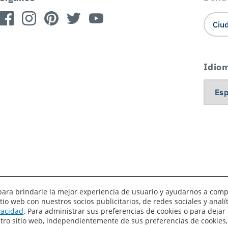
Idio
es para brindarle la mejor experiencia de usuario y ayudarnos a com
o web con nuestros socios publicitarios, de redes sociales y anal
érminos de uso
Privacidad
Sus preferencias de privacidad
ivacidad
. Para administrar sus preferencias de cookies o para dejar 
estro sitio web, independientemente de sus preferencias de cookies