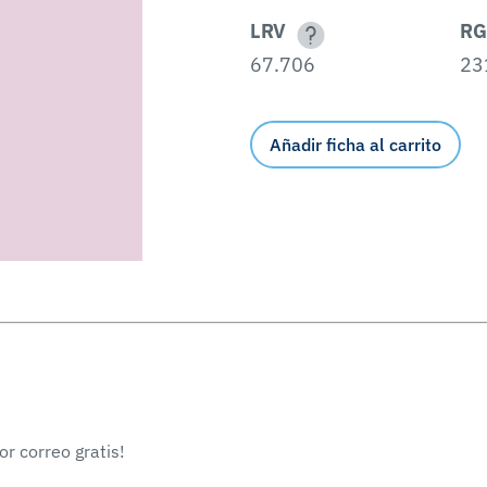
LRV
RG
67.706
23
Añadir ficha al carrito
r correo gratis!