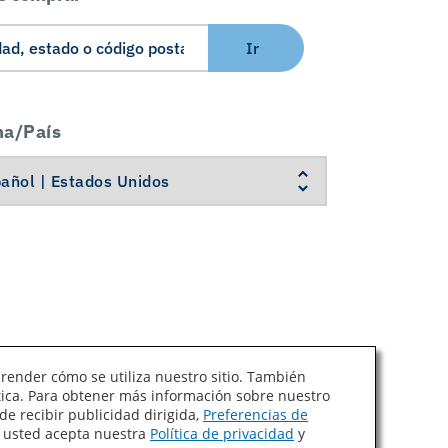
Ir
ma/País
prender cómo se utiliza nuestro sitio. También
ítica. Para obtener más información sobre nuestro
Ley de Cadenas de Suministro de California
de recibir publicidad dirigida,
Preferencias de
, usted acepta nuestra
Política de privacidad
y