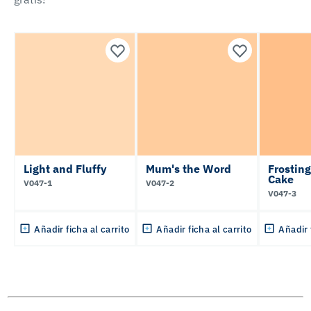
Light and Fluffy
Mum's the Word
Frosting
Cake
V047-1
V047-2
V047-3
Añadir ficha al carrito
Añadir ficha al carrito
Añadir 