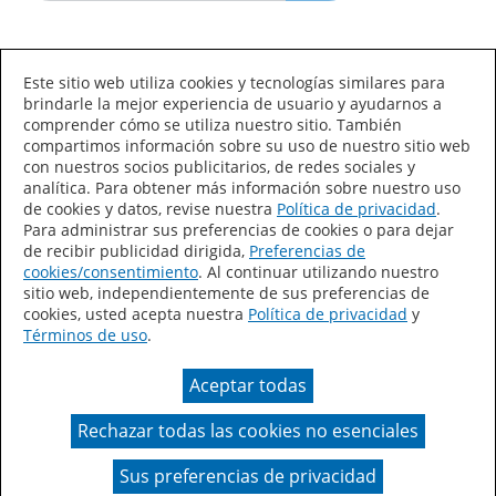
Idioma/País
Este sitio web utiliza cookies y tecnologías similares para
brindarle la mejor experiencia de usuario y ayudarnos a
comprender cómo se utiliza nuestro sitio. También
compartimos información sobre su uso de nuestro sitio web
con nuestros socios publicitarios, de redes sociales y
analítica. Para obtener más información sobre nuestro uso
de cookies y datos, revise nuestra
Política de privacidad
.
Declaración de accesibilidad
Mapa del sitio
Para administrar sus preferencias de cookies o para dejar
de recibir publicidad dirigida,
Preferencias de
Términos de uso
Privacidad
cookies/consentimiento
. Al continuar utilizando nuestro
sitio web, independientemente de sus preferencias de
Sus preferencias de privacidad
cookies, usted acepta nuestra
Política de privacidad
y
Términos de uso
.
Ley de Cadenas de Suministro de California
Aceptar todas
Coil Coatings
Rechazar todas las cookies no esenciales
Un color real puede variar en comparación con la
presentación en pantalla.
Sus preferencias de privacidad