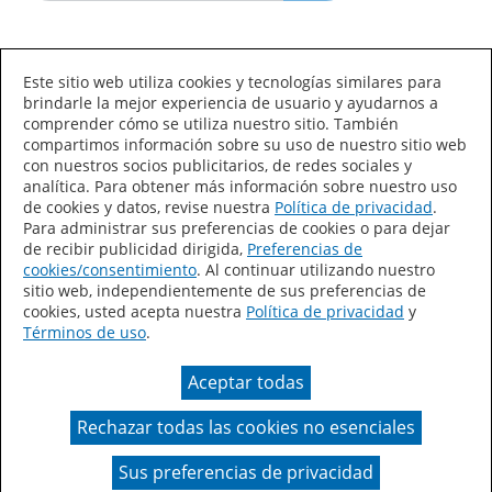
Idioma/País
Este sitio web utiliza cookies y tecnologías similares para
brindarle la mejor experiencia de usuario y ayudarnos a
comprender cómo se utiliza nuestro sitio. También
compartimos información sobre su uso de nuestro sitio web
con nuestros socios publicitarios, de redes sociales y
analítica. Para obtener más información sobre nuestro uso
de cookies y datos, revise nuestra
Política de privacidad
.
Declaración de accesibilidad
Mapa del sitio
Para administrar sus preferencias de cookies o para dejar
de recibir publicidad dirigida,
Preferencias de
Términos de uso
Privacidad
cookies/consentimiento
. Al continuar utilizando nuestro
sitio web, independientemente de sus preferencias de
Sus preferencias de privacidad
cookies, usted acepta nuestra
Política de privacidad
y
Términos de uso
.
Ley de Cadenas de Suministro de California
Aceptar todas
Coil Coatings
Rechazar todas las cookies no esenciales
Un color real puede variar en comparación con la
presentación en pantalla.
Sus preferencias de privacidad