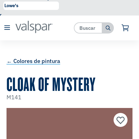
se ha agregado a favoritos.
Ver Favoritos
← Colores de pintura
CLOAK OF MYSTERY
M141