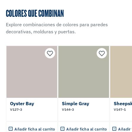
COLORES QUE COMBINAN
Explore combinaciones de colores para paredes
decorativas, molduras y puertas.
Oyster Bay
Simple Gray
Sheepsk
V127-3
V144-3
V147-1
Añadir ficha al carrito
Añadir ficha al carrito
Añadir 