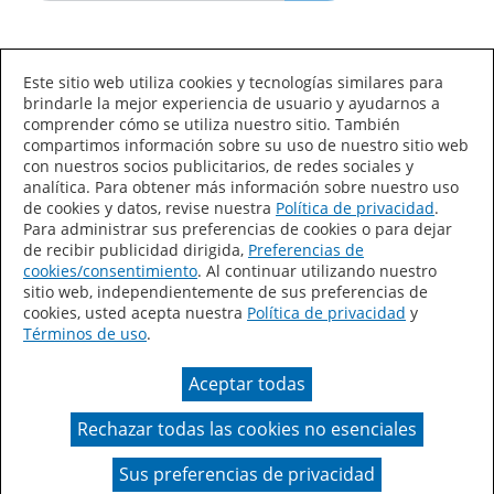
Idioma/País
Este sitio web utiliza cookies y tecnologías similares para
brindarle la mejor experiencia de usuario y ayudarnos a
comprender cómo se utiliza nuestro sitio. También
compartimos información sobre su uso de nuestro sitio web
con nuestros socios publicitarios, de redes sociales y
analítica. Para obtener más información sobre nuestro uso
de cookies y datos, revise nuestra
Política de privacidad
.
Declaración de accesibilidad
Mapa del sitio
Para administrar sus preferencias de cookies o para dejar
de recibir publicidad dirigida,
Preferencias de
Términos de uso
Privacidad
cookies/consentimiento
. Al continuar utilizando nuestro
sitio web, independientemente de sus preferencias de
Sus preferencias de privacidad
cookies, usted acepta nuestra
Política de privacidad
y
Términos de uso
.
Ley de Cadenas de Suministro de California
Aceptar todas
Coil Coatings
Rechazar todas las cookies no esenciales
Un color real puede variar en comparación con la
presentación en pantalla.
Sus preferencias de privacidad