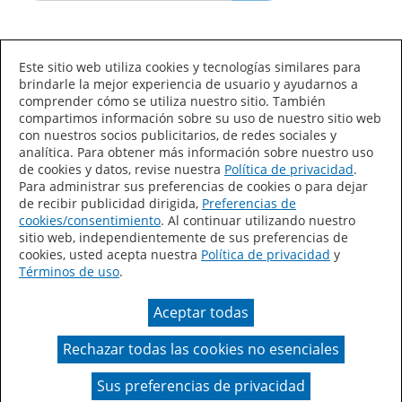
Idioma/País
Este sitio web utiliza cookies y tecnologías similares para
brindarle la mejor experiencia de usuario y ayudarnos a
comprender cómo se utiliza nuestro sitio. También
compartimos información sobre su uso de nuestro sitio web
con nuestros socios publicitarios, de redes sociales y
analítica. Para obtener más información sobre nuestro uso
de cookies y datos, revise nuestra
Política de privacidad
.
Declaración de accesibilidad
Mapa del sitio
Para administrar sus preferencias de cookies o para dejar
de recibir publicidad dirigida,
Preferencias de
Términos de uso
Privacidad
cookies/consentimiento
. Al continuar utilizando nuestro
sitio web, independientemente de sus preferencias de
Sus preferencias de privacidad
cookies, usted acepta nuestra
Política de privacidad
y
Términos de uso
.
Ley de Cadenas de Suministro de California
Aceptar todas
Coil Coatings
Rechazar todas las cookies no esenciales
Un color real puede variar en comparación con la
presentación en pantalla.
Sus preferencias de privacidad