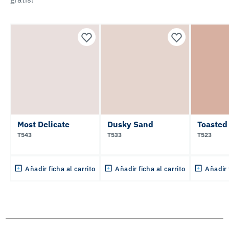
Most Delicate
Dusky Sand
Toasted
T543
T533
T523
Añadir ficha al carrito
Añadir ficha al carrito
Añadir 