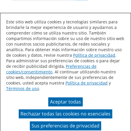
Idioma/País
Este sitio web utiliza cookies y tecnologías similares para
brindarle la mejor experiencia de usuario y ayudarnos a
comprender cómo se utiliza nuestro sitio. También
compartimos información sobre su uso de nuestro sitio web
con nuestros socios publicitarios, de redes sociales y
analítica. Para obtener más información sobre nuestro uso
de cookies y datos, revise nuestra
Política de privacidad
.
Declaración de accesibilidad
Mapa del sitio
Para administrar sus preferencias de cookies o para dejar
de recibir publicidad dirigida,
Preferencias de
Términos de uso
Privacidad
cookies/consentimiento
. Al continuar utilizando nuestro
sitio web, independientemente de sus preferencias de
Sus preferencias de privacidad
cookies, usted acepta nuestra
Política de privacidad
y
Términos de uso
.
Ley de Cadenas de Suministro de California
Aceptar todas
Coil Coatings
Rechazar todas las cookies no esenciales
Un color real puede variar en comparación con la
presentación en pantalla.
Sus preferencias de privacidad