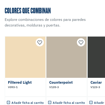
COLORES QUE COMBINAN
Explore combinaciones de colores para paredes
decorativas, molduras y puertas.
Filtered Light
Counterpoint
Caviar
V093-1
V135-3
V123-3
Añadir ficha al carrito
Añadir ficha al carrito
Añadir 