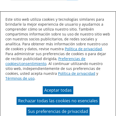
Idioma/País
Este sitio web utiliza cookies y tecnologías similares para
brindarle la mejor experiencia de usuario y ayudarnos a
comprender cómo se utiliza nuestro sitio. También
compartimos información sobre su uso de nuestro sitio web
con nuestros socios publicitarios, de redes sociales y
analítica. Para obtener más información sobre nuestro uso
de cookies y datos, revise nuestra
Política de privacidad
.
Declaración de accesibilidad
Mapa del sitio
Para administrar sus preferencias de cookies o para dejar
de recibir publicidad dirigida,
Preferencias de
Términos de uso
Privacidad
cookies/consentimiento
. Al continuar utilizando nuestro
sitio web, independientemente de sus preferencias de
Sus preferencias de privacidad
cookies, usted acepta nuestra
Política de privacidad
y
Términos de uso
.
Ley de Cadenas de Suministro de California
Aceptar todas
Coil Coatings
Rechazar todas las cookies no esenciales
Un color real puede variar en comparación con la
presentación en pantalla.
Sus preferencias de privacidad