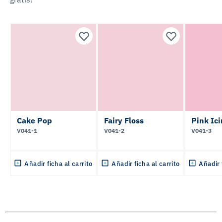
Cake Pop
Fairy Floss
Pink Ic
V041-1
V041-2
V041-3
Añadir ficha al carrito
Añadir ficha al carrito
Añadir 