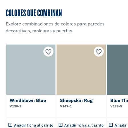
COLORES QUE COMBINAN
Explore combinaciones de colores para paredes
decorativas, molduras y puertas.
Windblown Blue
Sheepskin Rug
Blue Th
V139-2
V147-1
V139-5
Añadir ficha al carrito
Añadir ficha al carrito
Añadir 