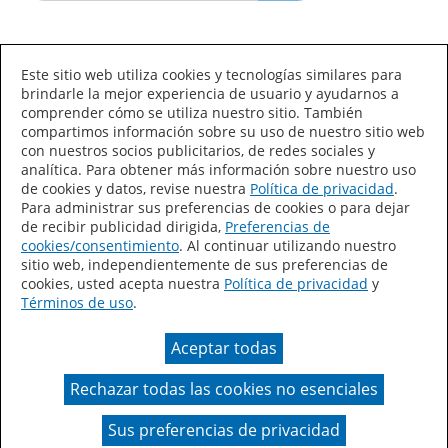
Idioma/País
Este sitio web utiliza cookies y tecnologías similares para
brindarle la mejor experiencia de usuario y ayudarnos a
comprender cómo se utiliza nuestro sitio. También
compartimos información sobre su uso de nuestro sitio web
con nuestros socios publicitarios, de redes sociales y
analítica. Para obtener más información sobre nuestro uso
de cookies y datos, revise nuestra
Política de privacidad
.
Declaración de accesibilidad
Mapa del sitio
Para administrar sus preferencias de cookies o para dejar
de recibir publicidad dirigida,
Preferencias de
Términos de uso
Privacidad
cookies/consentimiento
. Al continuar utilizando nuestro
sitio web, independientemente de sus preferencias de
Sus preferencias de privacidad
cookies, usted acepta nuestra
Política de privacidad
y
Términos de uso
.
Ley de Cadenas de Suministro de California
Aceptar todas
Coil Coatings
Rechazar todas las cookies no esenciales
Un color real puede variar en comparación con la
presentación en pantalla.
Sus preferencias de privacidad