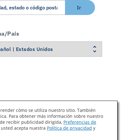
Ir
ma/País
prender cómo se utiliza nuestro sitio. También
ítica. Para obtener más información sobre nuestro
Ley de Cadenas de Suministro de California
de recibir publicidad dirigida,
Preferencias de
, usted acepta nuestra
Política de privacidad
y