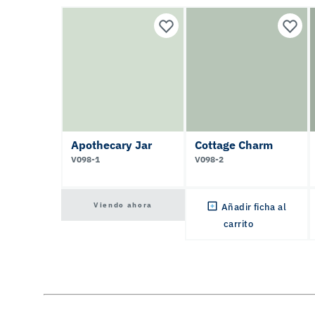
Apothecary Jar
Cottage Charm
V098-1
V098-2
Viendo ahora
Añadir ficha al
carrito