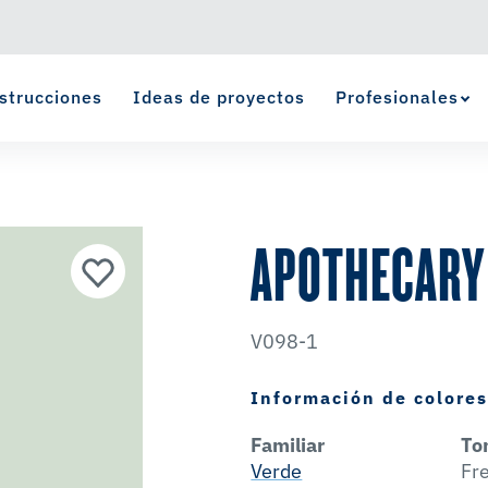
strucciones
Ideas de proyectos
Profesionales
Ver Favoritos
se ha agregado a favoritos.
APOTHECARY
V098-1
Información de colore
Familiar
To
Verde
Fr