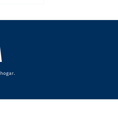
A
 hogar.