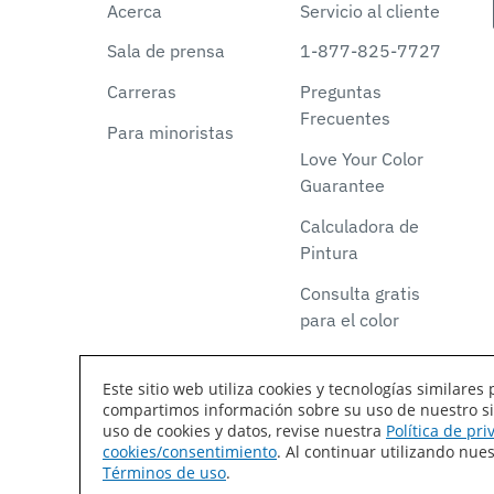
Acerca
Servicio al cliente
Sala de prensa
1-877-825-7727
Carreras
Preguntas
Frecuentes
Para minoristas
Love Your Color
Guarantee
Calculadora de
Pintura
Consulta gratis
para el color
Este sitio web utiliza cookies y tecnologías similar
compartimos información sobre su uso de nuestro siti
Declaración de accesibilidad
Mapa del sitio
T
uso de cookies y datos, revise nuestra
Política de pr
cookies/consentimiento
. Al continuar utilizando nu
Coil Coatings
Términos de uso
.