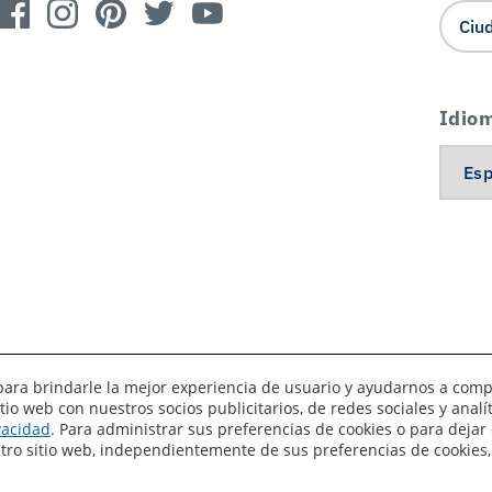
Idio
es para brindarle la mejor experiencia de usuario y ayudarnos a com
o web con nuestros socios publicitarios, de redes sociales y anal
érminos de uso
Privacidad
Sus preferencias de privacidad
ivacidad
. Para administrar sus preferencias de cookies o para dejar 
estro sitio web, independientemente de sus preferencias de cookies