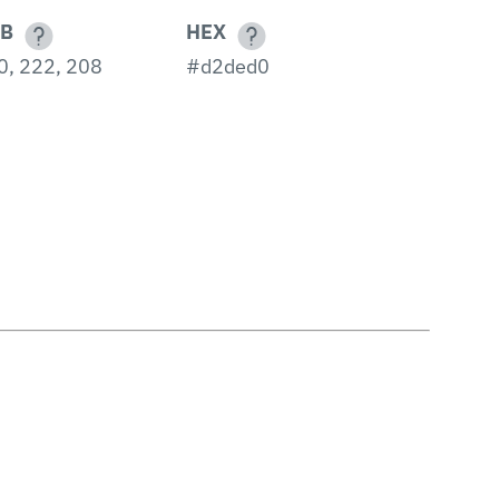
B
HEX
0, 222, 208
#d2ded0