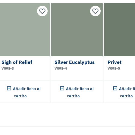
Sigh of Relief
Silver Eucalyptus
Privet
V098-3
V098-4
V098-5
Añadir ficha al
Añadir ficha al
Añadir f
carrito
carrito
carrito