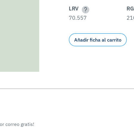
LRV
RG
70.557
21
Añadir ficha al carrito
r correo gratis!