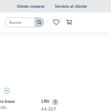
Dónde comprar
Servicio al cliente
s
no base
LRV
lido
64.267