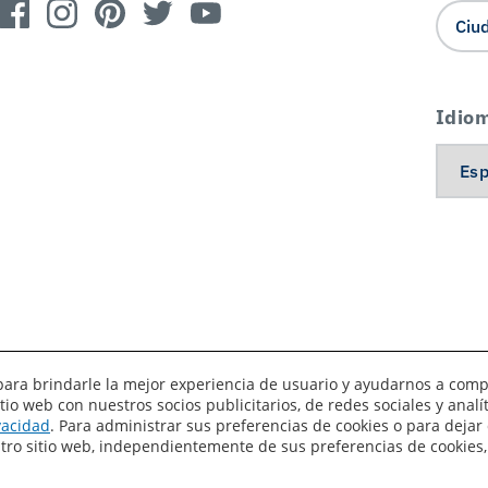
Idio
es para brindarle la mejor experiencia de usuario y ayudarnos a com
o web con nuestros socios publicitarios, de redes sociales y anal
érminos de uso
Privacidad
Sus preferencias de privacidad
ivacidad
. Para administrar sus preferencias de cookies o para dejar 
estro sitio web, independientemente de sus preferencias de cookies