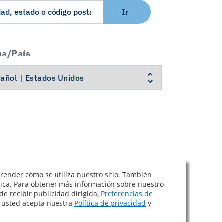
Ir
ma/País
prender cómo se utiliza nuestro sitio. También
ítica. Para obtener más información sobre nuestro
Ley de Cadenas de Suministro de California
de recibir publicidad dirigida,
Preferencias de
, usted acepta nuestra
Política de privacidad
y