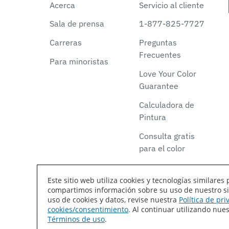
Acerca
Servicio al cliente
Sala de prensa
1-877-825-7727
Carreras
Preguntas
Frecuentes
Para minoristas
Love Your Color
Guarantee
Calculadora de
Pintura
Consulta gratis
para el color
Este sitio web utiliza cookies y tecnologías similar
compartimos información sobre su uso de nuestro siti
Declaración de accesibilidad
Mapa del sitio
T
uso de cookies y datos, revise nuestra
Política de pr
cookies/consentimiento
. Al continuar utilizando nu
Coil Coatings
Términos de uso
.