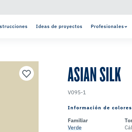
strucciones
Ideas de proyectos
Profesionales
Ver Favoritos
se ha agregado a favoritos.
ASIAN SILK
V095-1
Información de colore
Familiar
To
Verde
Cá