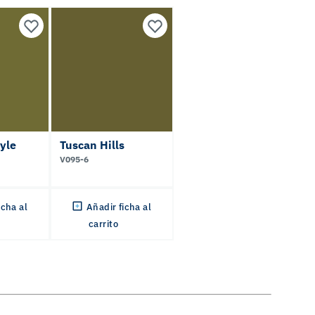
tyle
Tuscan Hills
V095-6
icha al
Añadir ficha al
carrito