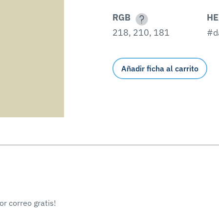
RGB
HE
218, 210, 181
#d
Añadir ficha al carrito
r correo gratis!