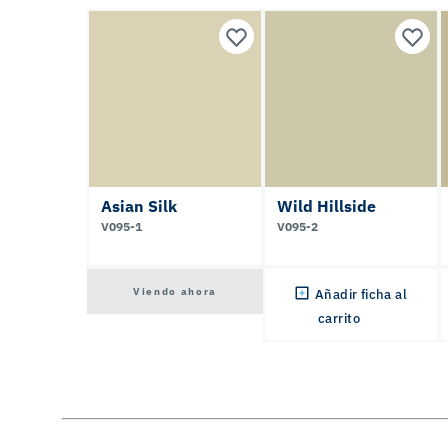
Asian Silk
Wild Hillside
V095-1
V095-2
Viendo ahora
Añadir ficha al
carrito