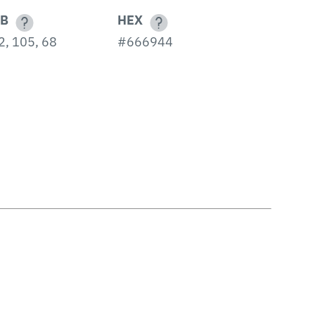
B
HEX
2, 105, 68
#666944