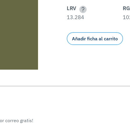
LRV
RG
13.284
10
Añadir ficha al carrito
r correo gratis!