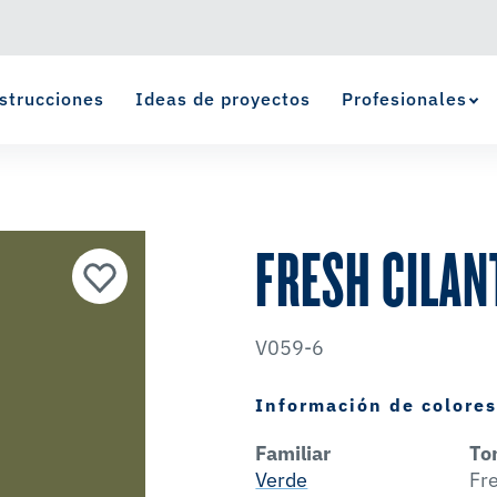
strucciones
Ideas de proyectos
Profesionales
Ver Favoritos
se ha agregado a favoritos.
FRESH CILAN
V059-6
Información de colore
Familiar
To
Verde
Fr