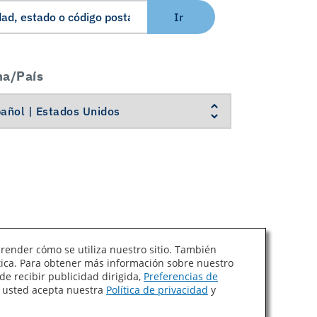
Ir
ma/País
prender cómo se utiliza nuestro sitio. También
ítica. Para obtener más información sobre nuestro
Ley de Cadenas de Suministro de California
de recibir publicidad dirigida,
Preferencias de
, usted acepta nuestra
Política de privacidad
y