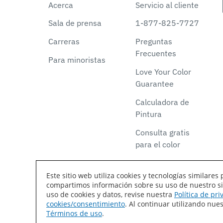
Acerca
Servicio al cliente
Sala de prensa
1-877-825-7727
Carreras
Preguntas
Frecuentes
Para minoristas
Love Your Color
Guarantee
Calculadora de
Pintura
Consulta gratis
para el color
Este sitio web utiliza cookies y tecnologías similar
compartimos información sobre su uso de nuestro siti
Declaración de accesibilidad
Mapa del sitio
T
uso de cookies y datos, revise nuestra
Política de pr
cookies/consentimiento
. Al continuar utilizando nu
Coil Coatings
Términos de uso
.