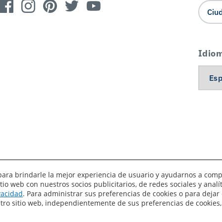
Idio
es para brindarle la mejor experiencia de usuario y ayudarnos a com
o web con nuestros socios publicitarios, de redes sociales y anal
érminos de uso
Privacidad
Sus preferencias de privacidad
ivacidad
. Para administrar sus preferencias de cookies o para dejar 
estro sitio web, independientemente de sus preferencias de cookies