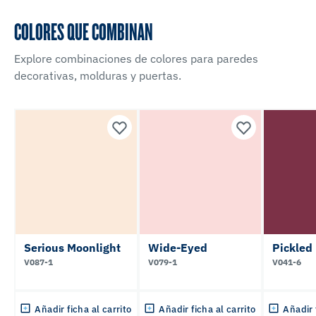
COLORES QUE COMBINAN
Explore combinaciones de colores para paredes
decorativas, molduras y puertas.
Serious Moonlight
Wide-Eyed
Pickled
V087-1
V079-1
V041-6
Añadir ficha al carrito
Añadir ficha al carrito
Añadir 