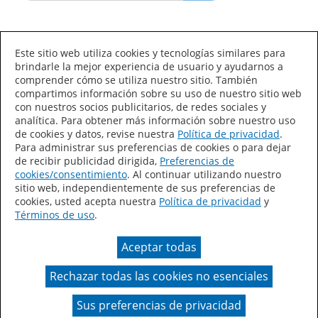
Idioma/País
Este sitio web utiliza cookies y tecnologías similares para
brindarle la mejor experiencia de usuario y ayudarnos a
comprender cómo se utiliza nuestro sitio. También
compartimos información sobre su uso de nuestro sitio web
con nuestros socios publicitarios, de redes sociales y
analítica. Para obtener más información sobre nuestro uso
de cookies y datos, revise nuestra
Política de privacidad
.
Declaración de accesibilidad
Mapa del sitio
Para administrar sus preferencias de cookies o para dejar
de recibir publicidad dirigida,
Preferencias de
Términos de uso
Privacidad
cookies/consentimiento
. Al continuar utilizando nuestro
sitio web, independientemente de sus preferencias de
Sus preferencias de privacidad
cookies, usted acepta nuestra
Política de privacidad
y
Términos de uso
.
Ley de Cadenas de Suministro de California
Aceptar todas
Coil Coatings
Rechazar todas las cookies no esenciales
Un color real puede variar en comparación con la
presentación en pantalla.
Sus preferencias de privacidad