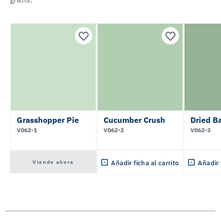
Grasshopper Pie
Cucumber Crush
Dried Ba
V062-1
V062-2
V062-3
Viendo ahora
Añadir ficha al carrito
Añadir 