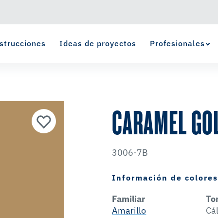
strucciones
Ideas de proyectos
Profesionales
Ver Favoritos
se ha agregado a favoritos.
CARAMEL GO
3006-7B
Información de colore
Familiar
To
Amarillo
Cá