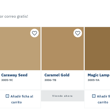
r correo gratis!
Caraway Seed
Caramel Gold
Magic Lamp
3005-9C
3006-7B
3005-9A
Viendo ahora
Añadir ficha al
Añadir f
carrito
carrito