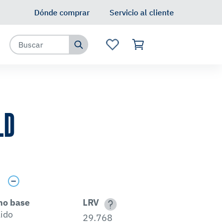
Dónde comprar
Servicio al cliente
LD
s
no base
LRV
lido
29.768