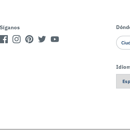
Dónd
Síganos
Idio