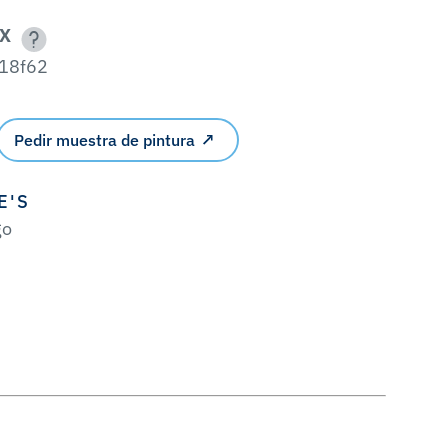
X
18f62
Pedir muestra de pintura
E'S
go