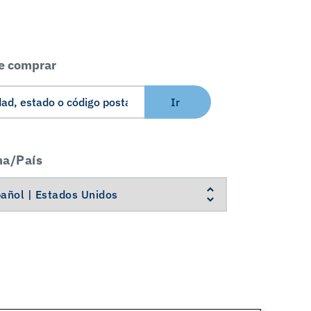
e comprar
Ir
ma/País