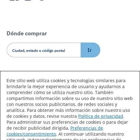
Dónde comprar
Ir
Idioma/País
Este sitio web utiliza cookies y tecnologías similares para
brindarle la mejor experiencia de usuario y ayudarnos a
comprender cómo se utiliza nuestro sitio. También
compartimos información sobre su uso de nuestro sitio web
con nuestros socios publicitarios, de redes sociales y
analítica. Para obtener más información sobre nuestro uso
de cookies y datos, revise nuestra
Política de privacidad
.
Declaración de accesibilidad
Mapa del sitio
Para administrar sus preferencias de cookies o para dejar
de recibir publicidad dirigida,
Preferencias de
Términos de uso
Privacidad
cookies/consentimiento
. Al continuar utilizando nuestro
sitio web, independientemente de sus preferencias de