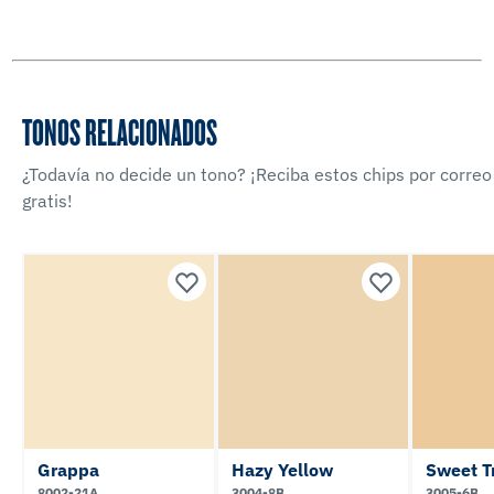
TONOS RELACIONADOS
¿Todavía no decide un tono? ¡Reciba estos chips por correo
gratis!
Grappa
Hazy Yellow
Sweet T
8002-21A
3004-8B
3005-6B