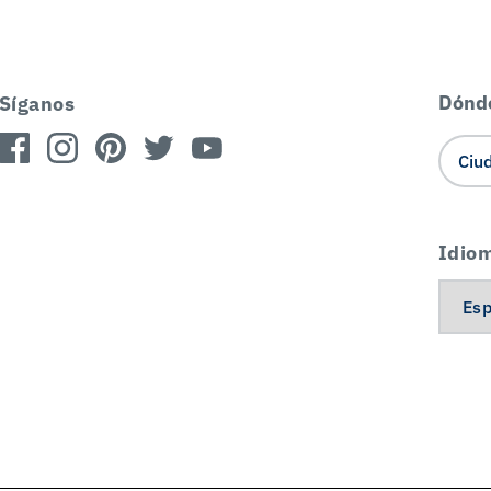
Dónd
Síganos
Idio