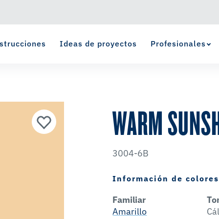
strucciones
Ideas de proyectos
Profesionales
Ver Favoritos
se ha agregado a favoritos.
WARM SUNSH
3004-6B
Información de colore
Familiar
To
Amarillo
Cá