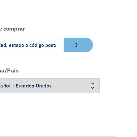
e comprar
Ir
ma/País