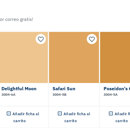
r correo gratis!
Delightful Moon
Safari Sun
Poseidon's 
3004-6A
3004-5B
3004-5A
Añadir ficha al
Añadir ficha al
Añadir f
carrito
carrito
carrito