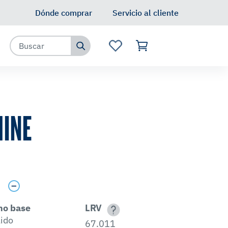
Dónde comprar
Servicio al cliente
INE
s
no base
LRV
lido
67.011