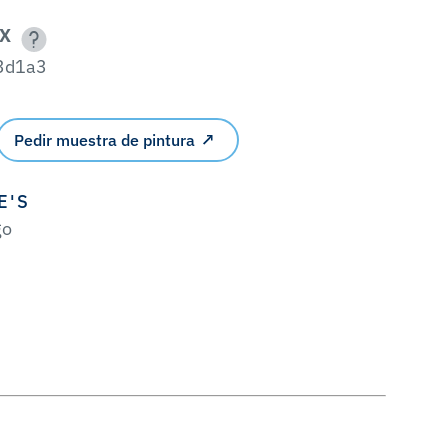
X
3d1a3
Pedir muestra de pintura
E'S
go