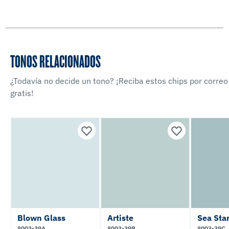
TONOS RELACIONADOS
¿Todavía no decide un tono? ¡Reciba estos chips por correo
gratis!
Blown Glass
Artiste
Sea Sta
8003-39A
8003-39B
8003-39C