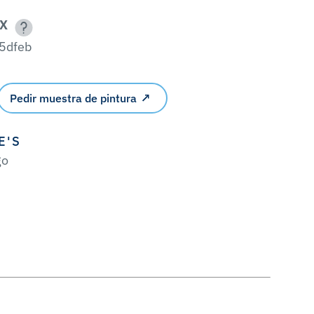
X
5dfeb
Pedir muestra de pintura
E'S
go