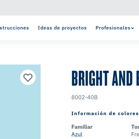
strucciones
Ideas de proyectos
Profesionales
Ver Favoritos
se ha agregado a favoritos.
BRIGHT AND 
8002-40B
Información de colore
Familiar
To
Azul
Fr