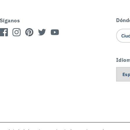
Dónd
Síganos
Idio