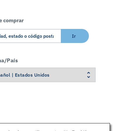
e comprar
Ir
ma/País