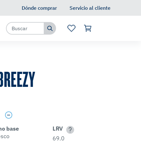
Dónde comprar
Servicio al cliente
BREEZY
s
no base
LRV
esco
69.0