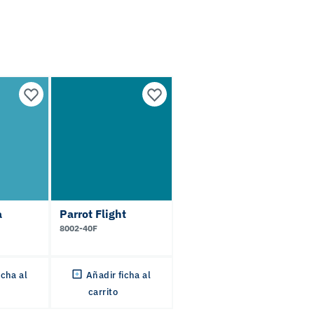
a
Parrot Flight
8002-40F
icha al
Añadir ficha al
carrito