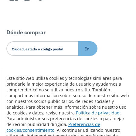
Dónde comprar
Ir
Idioma/País
Este sitio web utiliza cookies y tecnologías similares para
brindarle la mejor experiencia de usuario y ayudarnos a
comprender cómo se utiliza nuestro sitio. También
compartimos información sobre su uso de nuestro sitio web
con nuestros socios publicitarios, de redes sociales y
analítica. Para obtener más información sobre nuestro uso
de cookies y datos, revise nuestra
Política de privacidad
.
Declaración de accesibilidad
Mapa del sitio
Para administrar sus preferencias de cookies o para dejar
de recibir publicidad dirigida,
Preferencias de
Términos de uso
Privacidad
cookies/consentimiento
. Al continuar utilizando nuestro
sitio web, independientemente de sus preferencias de