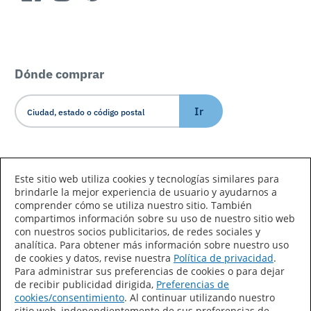
Dónde comprar
Ir
Idioma/País
Este sitio web utiliza cookies y tecnologías similares para
brindarle la mejor experiencia de usuario y ayudarnos a
comprender cómo se utiliza nuestro sitio. También
compartimos información sobre su uso de nuestro sitio web
con nuestros socios publicitarios, de redes sociales y
analítica. Para obtener más información sobre nuestro uso
de cookies y datos, revise nuestra
Política de privacidad
.
Declaración de accesibilidad
Mapa del sitio
Para administrar sus preferencias de cookies o para dejar
de recibir publicidad dirigida,
Preferencias de
Términos de uso
Privacidad
cookies/consentimiento
. Al continuar utilizando nuestro
sitio web, independientemente de sus preferencias de