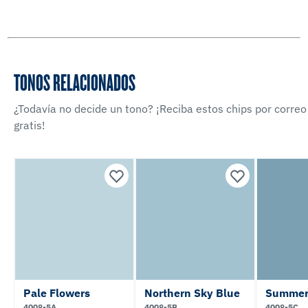
TONOS RELACIONADOS
¿Todavía no decide un tono? ¡Reciba estos chips por correo
gratis!
Pale Flowers
Northern Sky Blue
Summer
4008-5A
4008-5B
4008-5C