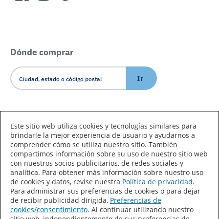
Dónde comprar
Ir
Idioma/País
Este sitio web utiliza cookies y tecnologías similares para
brindarle la mejor experiencia de usuario y ayudarnos a
comprender cómo se utiliza nuestro sitio. También
compartimos información sobre su uso de nuestro sitio web
con nuestros socios publicitarios, de redes sociales y
analítica. Para obtener más información sobre nuestro uso
de cookies y datos, revise nuestra
Política de privacidad
.
Declaración de accesibilidad
Mapa del sitio
Para administrar sus preferencias de cookies o para dejar
de recibir publicidad dirigida,
Preferencias de
Términos de uso
Privacidad
cookies/consentimiento
. Al continuar utilizando nuestro
sitio web, independientemente de sus preferencias de