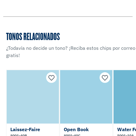
TONOS RELACIONADOS
¿Todavía no decide un tono? ¡Reciba estos chips por correo
gratis!
Laissez-Faire
Open Book
Water F
8001-40B
8001-40C
5001-10A