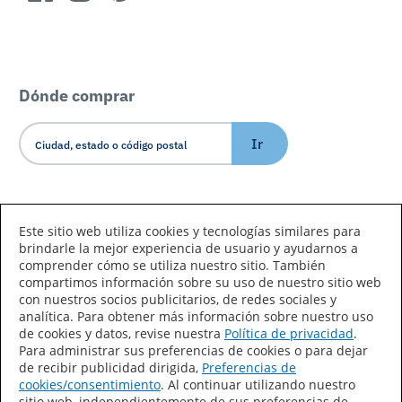
Dónde comprar
Ir
Idioma/País
Este sitio web utiliza cookies y tecnologías similares para
brindarle la mejor experiencia de usuario y ayudarnos a
comprender cómo se utiliza nuestro sitio. También
compartimos información sobre su uso de nuestro sitio web
con nuestros socios publicitarios, de redes sociales y
analítica. Para obtener más información sobre nuestro uso
de cookies y datos, revise nuestra
Política de privacidad
.
Declaración de accesibilidad
Mapa del sitio
Para administrar sus preferencias de cookies o para dejar
de recibir publicidad dirigida,
Preferencias de
Términos de uso
Privacidad
cookies/consentimiento
. Al continuar utilizando nuestro
sitio web, independientemente de sus preferencias de