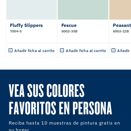
Fluffy Slippers
Fescue
Peasant
7004-5
8002-35B
8003-22B
Añadir ficha al carrito
Añadir ficha al carrito
Añadir 
VEA SUS COLORES
FAVORITOS EN PERSONA
Reciba hasta 10 muestras de pintura gratis en
su hogar.