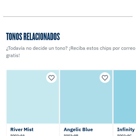
TONOS RELACIONADOS
¿Todavía no decide un tono? ¡Reciba estos chips por correo
gratis!
River Mist
Angelic Blue
Infinity
5003-9A
5003-9B
5003-9C