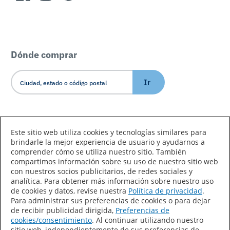
Dónde comprar
Ir
Idioma/País
Este sitio web utiliza cookies y tecnologías similares para
brindarle la mejor experiencia de usuario y ayudarnos a
comprender cómo se utiliza nuestro sitio. También
compartimos información sobre su uso de nuestro sitio web
con nuestros socios publicitarios, de redes sociales y
analítica. Para obtener más información sobre nuestro uso
de cookies y datos, revise nuestra
Política de privacidad
.
Declaración de accesibilidad
Mapa del sitio
Para administrar sus preferencias de cookies o para dejar
de recibir publicidad dirigida,
Preferencias de
Términos de uso
Privacidad
cookies/consentimiento
. Al continuar utilizando nuestro
sitio web, independientemente de sus preferencias de