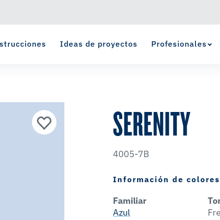
strucciones
Ideas de proyectos
Profesionales
Ver Favoritos
se ha agregado a favoritos.
SERENITY
4005-7B
Información de colore
Familiar
To
Azul
Fr