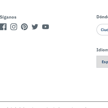
Dónd
Síganos
Idio