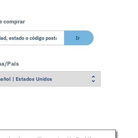
e comprar
Ir
ma/País