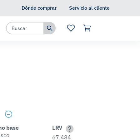
Dónde comprar
Servicio al cliente
s
no base
LRV
esco
67.484