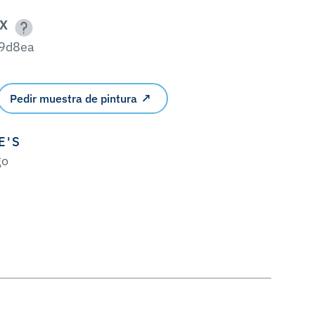
X
9d8ea
Pedir muestra de pintura
E'S
go