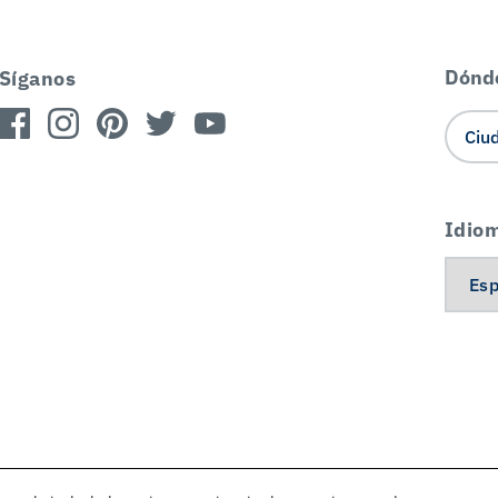
Dónd
Síganos
Idio