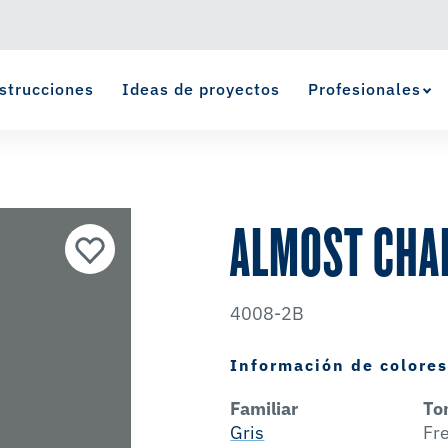
strucciones
Ideas de proyectos
Profesionales
Ver Favoritos
se ha agregado a favoritos.
ALMOST CHA
4008-2B
Información de colore
Familiar
To
Gris
Fr