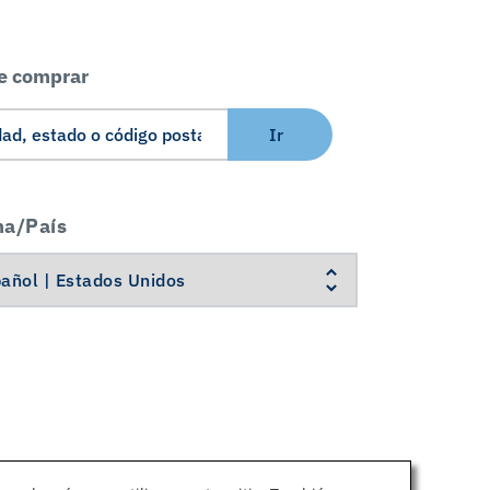
e comprar
Ir
ma/País