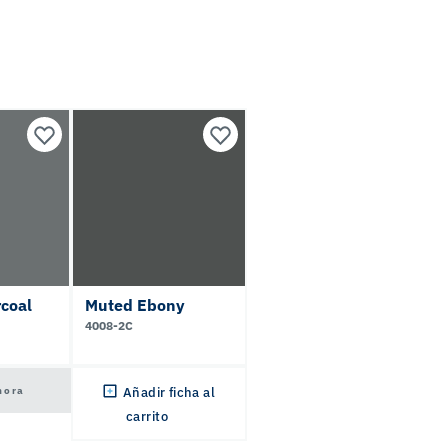
coal
Muted Ebony
4008-2C
hora
Añadir ficha al
carrito