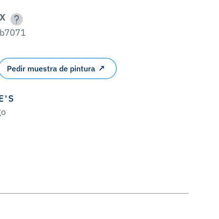
X
b7071
Pedir muestra de pintura
E'S
go