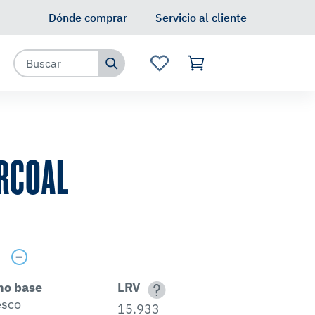
Dónde comprar
Servicio al cliente
RCOAL
s
no base
LRV
esco
15.933