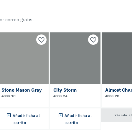
r correo gratis!
Stone Mason Gray
City Storm
Almost Char
4008-1C
4008-2A
4008-2B
Viendo a
Añadir ficha al
Añadir ficha al
carrito
carrito