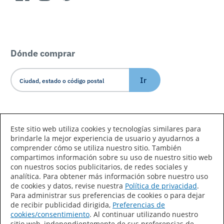
Dónde comprar
Ir
Idioma/País
Este sitio web utiliza cookies y tecnologías similares para
brindarle la mejor experiencia de usuario y ayudarnos a
comprender cómo se utiliza nuestro sitio. También
compartimos información sobre su uso de nuestro sitio web
con nuestros socios publicitarios, de redes sociales y
analítica. Para obtener más información sobre nuestro uso
de cookies y datos, revise nuestra
Política de privacidad
.
Declaración de accesibilidad
Mapa del sitio
Para administrar sus preferencias de cookies o para dejar
de recibir publicidad dirigida,
Preferencias de
Términos de uso
Privacidad
cookies/consentimiento
. Al continuar utilizando nuestro
sitio web, independientemente de sus preferencias de