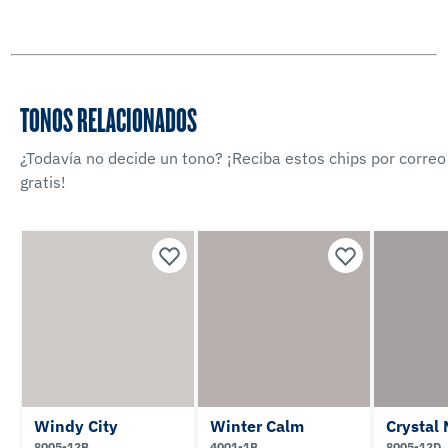
TONOS RELACIONADOS
¿Todavía no decide un tono? ¡Reciba estos chips por correo
gratis!
Windy City
Winter Calm
Crystal 
8005-12B
4001-1B
8005-12D