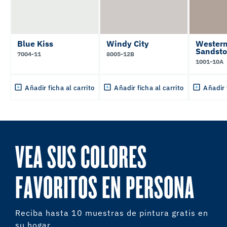
Blue Kiss
Windy City
Wester
Sandst
7004-11
8005-12B
1001-10A
Añadir ficha al carrito
Añadir ficha al carrito
Añadir 
VEA SUS COLORES
FAVORITOS EN PERSONA
Reciba hasta 10 muestras de pintura gratis en
su hogar.