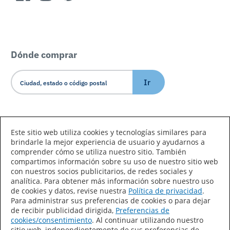
Dónde comprar
Ir
Idioma/País
Este sitio web utiliza cookies y tecnologías similares para
brindarle la mejor experiencia de usuario y ayudarnos a
comprender cómo se utiliza nuestro sitio. También
compartimos información sobre su uso de nuestro sitio web
con nuestros socios publicitarios, de redes sociales y
analítica. Para obtener más información sobre nuestro uso
de cookies y datos, revise nuestra
Política de privacidad
.
Declaración de accesibilidad
Mapa del sitio
Para administrar sus preferencias de cookies o para dejar
de recibir publicidad dirigida,
Preferencias de
Términos de uso
Privacidad
cookies/consentimiento
. Al continuar utilizando nuestro
sitio web, independientemente de sus preferencias de