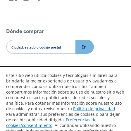
Dónde comprar
Ir
Idioma/País
Este sitio web utiliza cookies y tecnologías similares para
brindarle la mejor experiencia de usuario y ayudarnos a
comprender cómo se utiliza nuestro sitio. También
compartimos información sobre su uso de nuestro sitio web
con nuestros socios publicitarios, de redes sociales y
analítica. Para obtener más información sobre nuestro uso
de cookies y datos, revise nuestra
Política de privacidad
.
Declaración de accesibilidad
Mapa del sitio
Para administrar sus preferencias de cookies o para dejar
de recibir publicidad dirigida,
Preferencias de
Términos de uso
Privacidad
cookies/consentimiento
. Al continuar utilizando nuestro
sitio web, independientemente de sus preferencias de