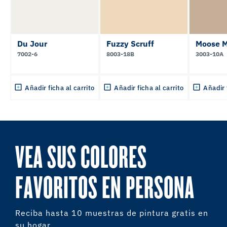
Du Jour
Fuzzy Scruff
Moose 
7002-6
8003-18B
3003-10A
Añadir ficha al carrito
Añadir ficha al carrito
Añadir 
VEA SUS COLORES
FAVORITOS EN PERSONA
Reciba hasta 10 muestras de pintura gratis en
su hogar.