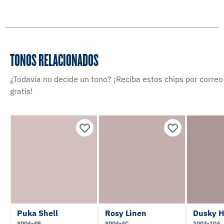
TONOS RELACIONADOS
¿Todavía no decide un tono? ¡Reciba estos chips por correo
gratis!
Puka Shell
Rosy Linen
Dusky H
8004-4B
8004-4C
1003-10A