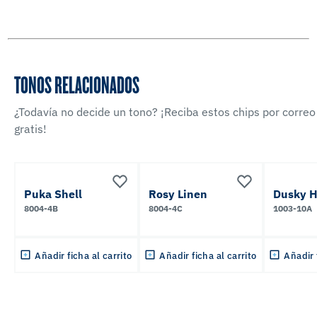
TONOS RELACIONADOS
¿Todavía no decide un tono? ¡Reciba estos chips por correo
gratis!
Puka Shell
Rosy Linen
Dusky H
8004-4B
8004-4C
1003-10A
Añadir ficha al carrito
Añadir ficha al carrito
Añadir 