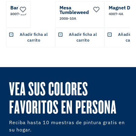
Barley
Mesa
Magnet Dap
Tumbleweed
8007-12F
4007-4A
2008-10A
Añadir ficha al
Añadir ficha al
Añadir fi
carrito
carrito
carri
VEA SUS COLORES
FAVORITOS EN PERSONA
Reciba hasta 10 muestras de pintura gratis en
su hogar.