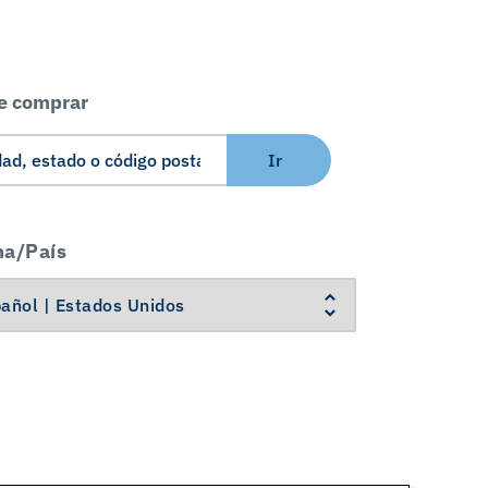
e comprar
Ir
ma/País