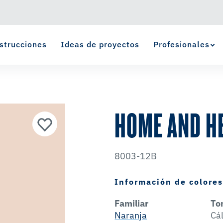
strucciones
Ideas de proyectos
Profesionales
Ver Favoritos
se ha agregado a favoritos.
HOME AND H
8003-12B
Información de colore
Familiar
To
Naranja
Cá