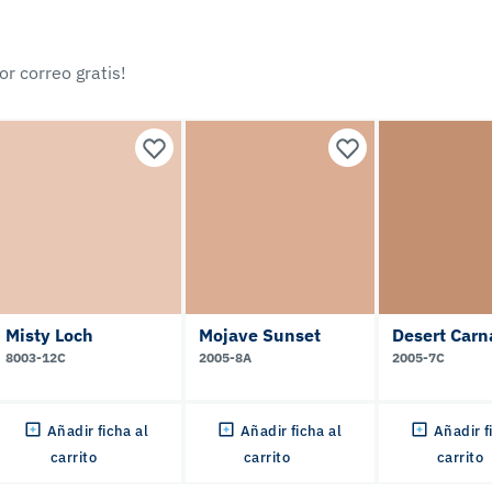
r correo gratis!
Misty Loch
Mojave Sunset
Desert Carn
8003-12C
2005-8A
2005-7C
Añadir ficha al
Añadir ficha al
Añadir f
carrito
carrito
carrito