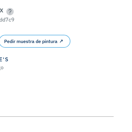
X
dd7c9
Pedir muestra de pintura
E'S
go