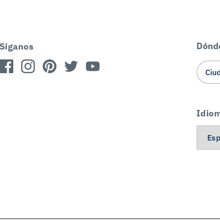
Dónd
Síganos
Idio