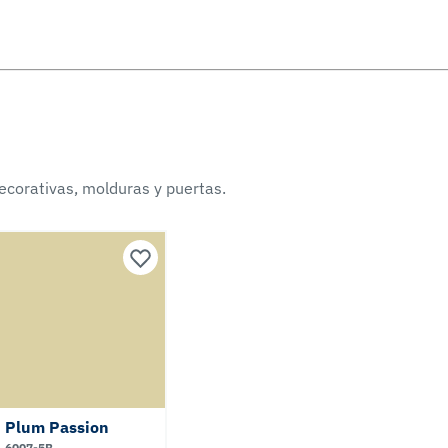
ecorativas, molduras y puertas.
Plum Passion
6007-5B