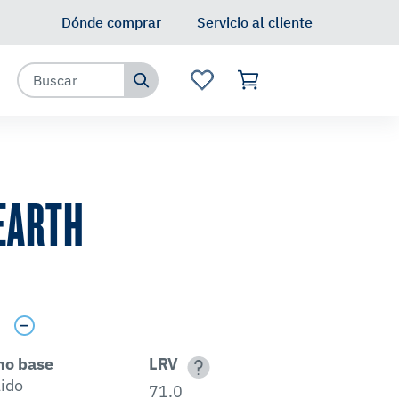
Dónde comprar
Servicio al cliente
EARTH
s
no base
LRV
lido
71.0