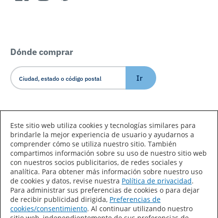
Dónde comprar
Ir
Idioma/País
Este sitio web utiliza cookies y tecnologías similares para
brindarle la mejor experiencia de usuario y ayudarnos a
comprender cómo se utiliza nuestro sitio. También
compartimos información sobre su uso de nuestro sitio web
con nuestros socios publicitarios, de redes sociales y
analítica. Para obtener más información sobre nuestro uso
de cookies y datos, revise nuestra
Política de privacidad
.
Declaración de accesibilidad
Mapa del sitio
Para administrar sus preferencias de cookies o para dejar
de recibir publicidad dirigida,
Preferencias de
Términos de uso
Privacidad
cookies/consentimiento
. Al continuar utilizando nuestro
sitio web, independientemente de sus preferencias de