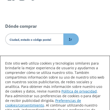
Dónde comprar
Ir
Idioma/País
Este sitio web utiliza cookies y tecnologías similares para
brindarle la mejor experiencia de usuario y ayudarnos a
comprender cómo se utiliza nuestro sitio. También
compartimos información sobre su uso de nuestro sitio web
con nuestros socios publicitarios, de redes sociales y
analítica. Para obtener más información sobre nuestro uso
de cookies y datos, revise nuestra
Política de privacidad
.
Declaración de accesibilidad
Mapa del sitio
Para administrar sus preferencias de cookies o para dejar
de recibir publicidad dirigida,
Preferencias de
Términos de uso
Privacidad
cookies/consentimiento
. Al continuar utilizando nuestro
sitio web, independientemente de sus preferencias de