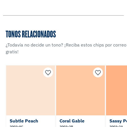
TONOS RELACIONADOS
¿Todavía no decide un tono? ¡Reciba estos chips por correo
gratis!
Subtle Peach
Coral Gable
Sassy P
2003-8C
2003-2B
2003-2A