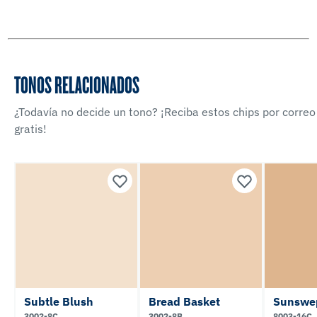
TONOS RELACIONADOS
¿Todavía no decide un tono? ¡Reciba estos chips por correo
gratis!
Subtle Blush
Bread Basket
Sunswe
3002-8C
3002-8B
8003-16C