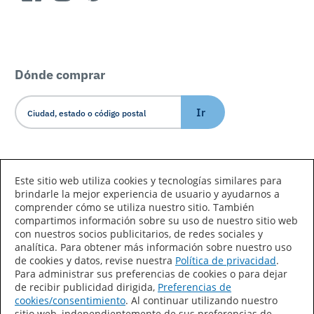
Dónde comprar
Ir
Idioma/País
Este sitio web utiliza cookies y tecnologías similares para
brindarle la mejor experiencia de usuario y ayudarnos a
comprender cómo se utiliza nuestro sitio. También
compartimos información sobre su uso de nuestro sitio web
con nuestros socios publicitarios, de redes sociales y
analítica. Para obtener más información sobre nuestro uso
de cookies y datos, revise nuestra
Política de privacidad
.
Declaración de accesibilidad
Mapa del sitio
Para administrar sus preferencias de cookies o para dejar
de recibir publicidad dirigida,
Preferencias de
Términos de uso
Privacidad
cookies/consentimiento
. Al continuar utilizando nuestro
sitio web, independientemente de sus preferencias de