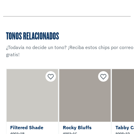
TONOS RELACIONADOS
¿Todavía no decide un tono? ¡Reciba estos chips por correo
gratis!
Filtered Shade
Rocky Bluffs
Tabby C
4003-1B
4003-1C
8005-1D