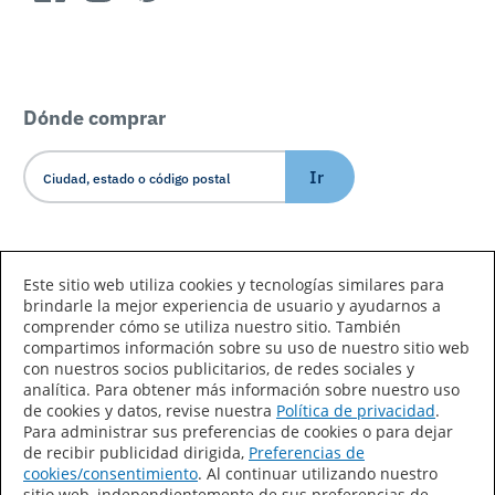
Dónde comprar
Ir
Idioma/País
Este sitio web utiliza cookies y tecnologías similares para
brindarle la mejor experiencia de usuario y ayudarnos a
comprender cómo se utiliza nuestro sitio. También
compartimos información sobre su uso de nuestro sitio web
con nuestros socios publicitarios, de redes sociales y
analítica. Para obtener más información sobre nuestro uso
de cookies y datos, revise nuestra
Política de privacidad
.
Declaración de accesibilidad
Mapa del sitio
Para administrar sus preferencias de cookies o para dejar
de recibir publicidad dirigida,
Preferencias de
Términos de uso
Privacidad
cookies/consentimiento
. Al continuar utilizando nuestro
sitio web, independientemente de sus preferencias de