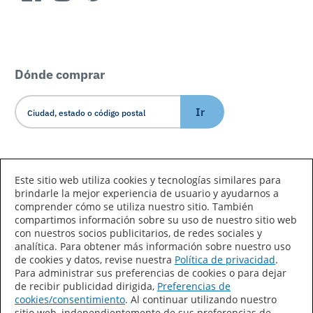
Dónde comprar
Ir
Idioma/País
Este sitio web utiliza cookies y tecnologías similares para
brindarle la mejor experiencia de usuario y ayudarnos a
comprender cómo se utiliza nuestro sitio. También
compartimos información sobre su uso de nuestro sitio web
con nuestros socios publicitarios, de redes sociales y
analítica. Para obtener más información sobre nuestro uso
de cookies y datos, revise nuestra
Política de privacidad
.
Declaración de accesibilidad
Mapa del sitio
Para administrar sus preferencias de cookies o para dejar
de recibir publicidad dirigida,
Preferencias de
Términos de uso
Privacidad
cookies/consentimiento
. Al continuar utilizando nuestro
sitio web, independientemente de sus preferencias de