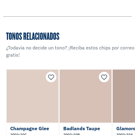
TONOS RELACIONADOS
¿Todavía no decide un tono? ¡Reciba estos chips por correo
gratis!
Champagne Glee
Badlands Taupe
Glamoro
2003-10C
2003-10B
2003-10A