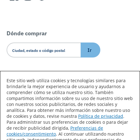
Dónde comprar
Ir
Idioma/País
Este sitio web utiliza cookies y tecnologías similares para
brindarle la mejor experiencia de usuario y ayudarnos a
comprender cómo se utiliza nuestro sitio. También
compartimos información sobre su uso de nuestro sitio web
con nuestros socios publicitarios, de redes sociales y
analítica. Para obtener más información sobre nuestro uso
de cookies y datos, revise nuestra
Política de privacidad
.
Declaración de accesibilidad
Mapa del sitio
Para administrar sus preferencias de cookies o para dejar
de recibir publicidad dirigida,
Preferencias de
Términos de uso
Privacidad
cookies/consentimiento
. Al continuar utilizando nuestro
sitio web, independientemente de sus preferencias de