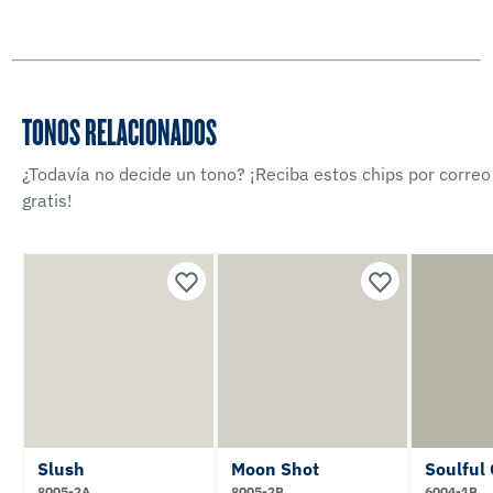
TONOS RELACIONADOS
¿Todavía no decide un tono? ¡Reciba estos chips por correo
gratis!
Slush
Moon Shot
Soulful
8005-2A
8005-2B
6004-1B