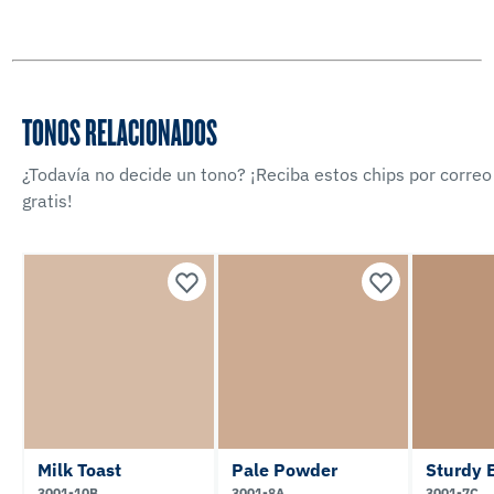
TONOS RELACIONADOS
¿Todavía no decide un tono? ¡Reciba estos chips por correo
gratis!
Milk Toast
Pale Powder
Sturdy 
3001-10B
3001-8A
3001-7C