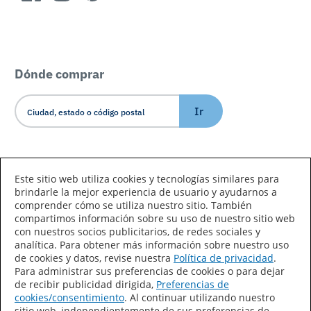
Dónde comprar
Ir
Idioma/País
Este sitio web utiliza cookies y tecnologías similares para
brindarle la mejor experiencia de usuario y ayudarnos a
comprender cómo se utiliza nuestro sitio. También
compartimos información sobre su uso de nuestro sitio web
con nuestros socios publicitarios, de redes sociales y
analítica. Para obtener más información sobre nuestro uso
de cookies y datos, revise nuestra
Política de privacidad
.
Declaración de accesibilidad
Mapa del sitio
Para administrar sus preferencias de cookies o para dejar
de recibir publicidad dirigida,
Preferencias de
Términos de uso
Privacidad
cookies/consentimiento
. Al continuar utilizando nuestro
sitio web, independientemente de sus preferencias de