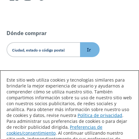
Dónde comprar
Ir
Idioma/País
Este sitio web utiliza cookies y tecnologías similares para
brindarle la mejor experiencia de usuario y ayudarnos a
comprender cómo se utiliza nuestro sitio. También
compartimos información sobre su uso de nuestro sitio web
con nuestros socios publicitarios, de redes sociales y
analítica. Para obtener más información sobre nuestro uso
de cookies y datos, revise nuestra
Política de privacidad
.
Declaración de accesibilidad
Mapa del sitio
Para administrar sus preferencias de cookies o para dejar
de recibir publicidad dirigida,
Preferencias de
Términos de uso
Privacidad
cookies/consentimiento
. Al continuar utilizando nuestro
sitio web, independientemente de sus preferencias de