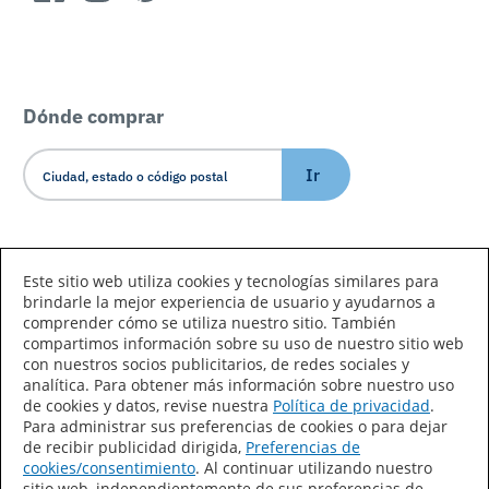
Dónde comprar
Ir
Idioma/País
Este sitio web utiliza cookies y tecnologías similares para
brindarle la mejor experiencia de usuario y ayudarnos a
comprender cómo se utiliza nuestro sitio. También
compartimos información sobre su uso de nuestro sitio web
con nuestros socios publicitarios, de redes sociales y
analítica. Para obtener más información sobre nuestro uso
de cookies y datos, revise nuestra
Política de privacidad
.
Declaración de accesibilidad
Mapa del sitio
Para administrar sus preferencias de cookies o para dejar
de recibir publicidad dirigida,
Preferencias de
Términos de uso
Privacidad
cookies/consentimiento
. Al continuar utilizando nuestro
sitio web, independientemente de sus preferencias de