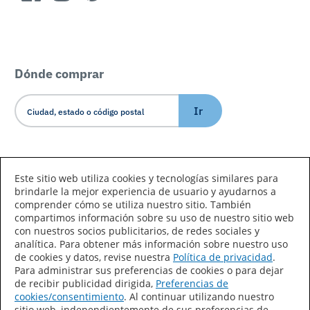
Dónde comprar
Ir
Idioma/País
Este sitio web utiliza cookies y tecnologías similares para
brindarle la mejor experiencia de usuario y ayudarnos a
comprender cómo se utiliza nuestro sitio. También
compartimos información sobre su uso de nuestro sitio web
con nuestros socios publicitarios, de redes sociales y
analítica. Para obtener más información sobre nuestro uso
de cookies y datos, revise nuestra
Política de privacidad
.
Declaración de accesibilidad
Mapa del sitio
Para administrar sus preferencias de cookies o para dejar
de recibir publicidad dirigida,
Preferencias de
Términos de uso
Privacidad
cookies/consentimiento
. Al continuar utilizando nuestro
sitio web, independientemente de sus preferencias de