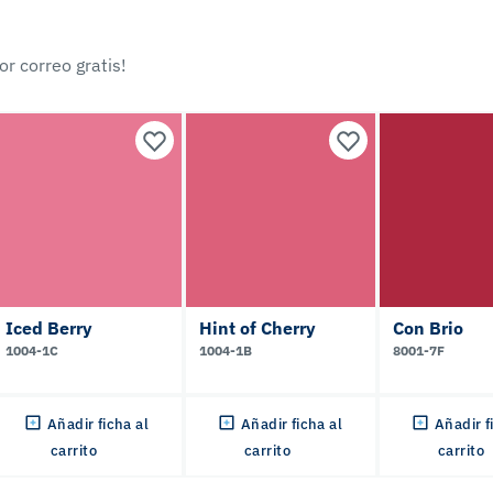
r correo gratis!
Iced Berry
Hint of Cherry
Con Brio
1004-1C
1004-1B
8001-7F
Añadir ficha al
Añadir ficha al
Añadir f
carrito
carrito
carrito