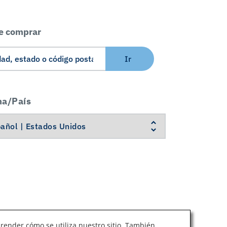
e comprar
Ir
ma/País
prender cómo se utiliza nuestro sitio. También