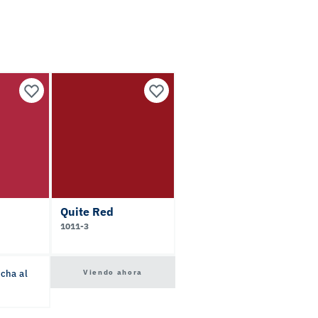
Quite Red
1011-3
Viendo ahora
icha al