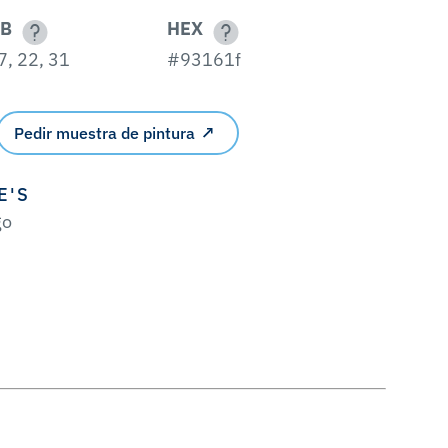
B
HEX
7, 22, 31
#93161f
Pedir muestra de pintura
E'S
go