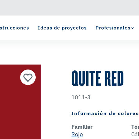
strucciones
Ideas de proyectos
Profesionales
Ver Favoritos
se ha agregado a favoritos.
QUITE RED
1011-3
Información de colore
Familiar
To
Rojo
Cá