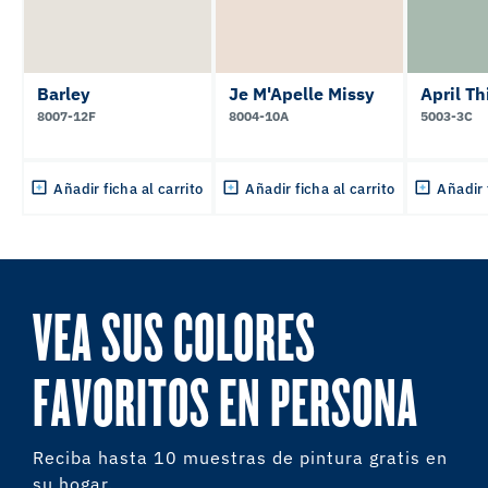
Barley
Je M'Apelle Missy
April Th
8007-12F
8004-10A
5003-3C
Añadir ficha al carrito
Añadir ficha al carrito
Añadir 
VEA SUS COLORES
FAVORITOS EN PERSONA
Reciba hasta 10 muestras de pintura gratis en
su hogar.