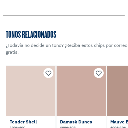
TONOS RELACIONADOS
¿Todavía no decide un tono? ¡Reciba estos chips por correo
gratis!
Tender Shell
Damask Dunes
Mauve 
1006-10C
1006-10B
1006-10A