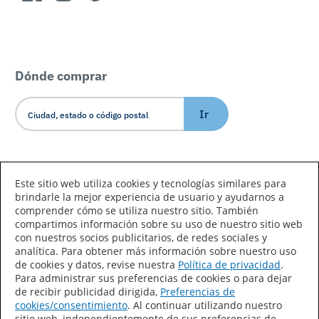
Dónde comprar
Ir
Idioma/País
Este sitio web utiliza cookies y tecnologías similares para
brindarle la mejor experiencia de usuario y ayudarnos a
comprender cómo se utiliza nuestro sitio. También
compartimos información sobre su uso de nuestro sitio web
con nuestros socios publicitarios, de redes sociales y
analítica. Para obtener más información sobre nuestro uso
de cookies y datos, revise nuestra
Política de privacidad
.
Declaración de accesibilidad
Mapa del sitio
Para administrar sus preferencias de cookies o para dejar
de recibir publicidad dirigida,
Preferencias de
Términos de uso
Privacidad
cookies/consentimiento
. Al continuar utilizando nuestro
sitio web, independientemente de sus preferencias de