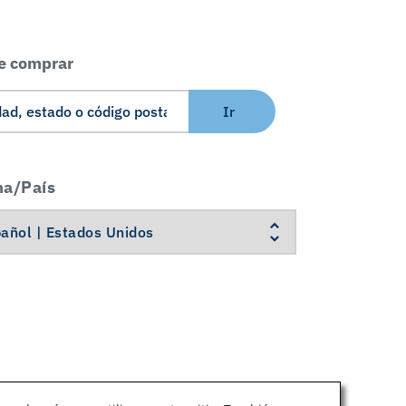
e comprar
Ir
ma/País