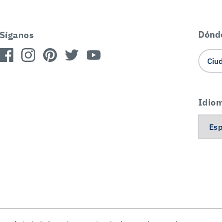
Dónd
Síganos
Idio