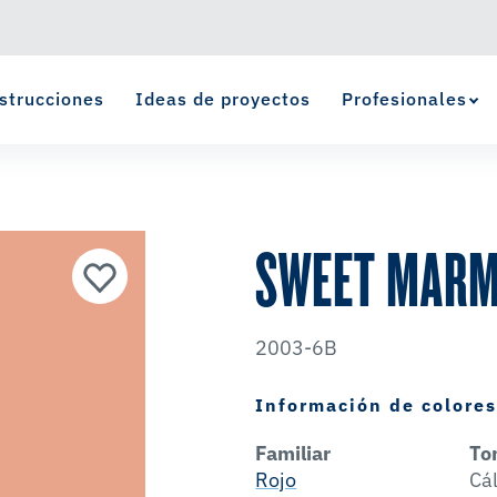
strucciones
Ideas de proyectos
Profesionales
Ver Favoritos
se ha agregado a favoritos.
SWEET MARM
2003-6B
Información de colore
Familiar
To
Rojo
Cá