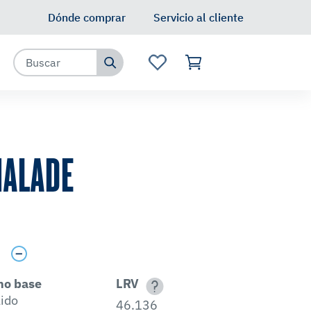
Dónde comprar
Servicio al cliente
ALADE
s
no base
LRV
lido
46.136