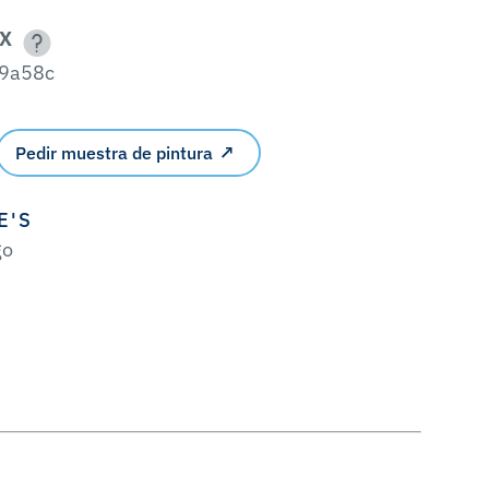
X
9a58c
Pedir muestra de pintura
E'S
go