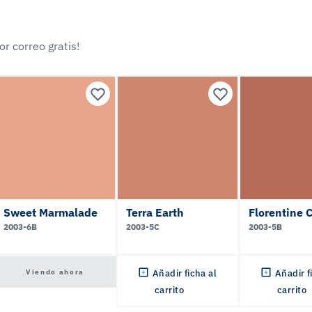
r correo gratis!
Sweet Marmalade
Terra Earth
Florentine 
2003-6B
2003-5C
2003-5B
Viendo ahora
Añadir ficha al
Añadir f
carrito
carrito