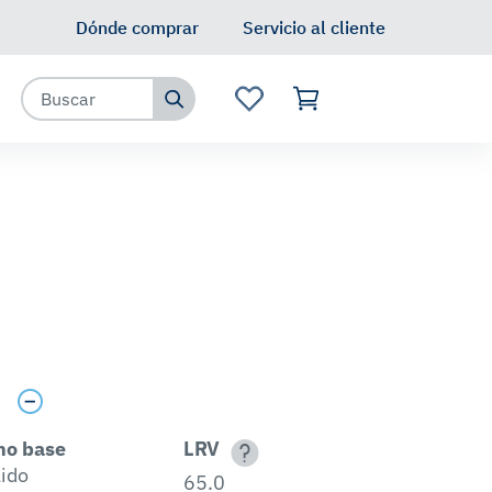
Dónde comprar
Servicio al cliente
s
no base
LRV
lido
65.0