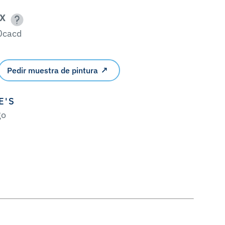
X
0cacd
Pedir muestra de pintura
E'S
go