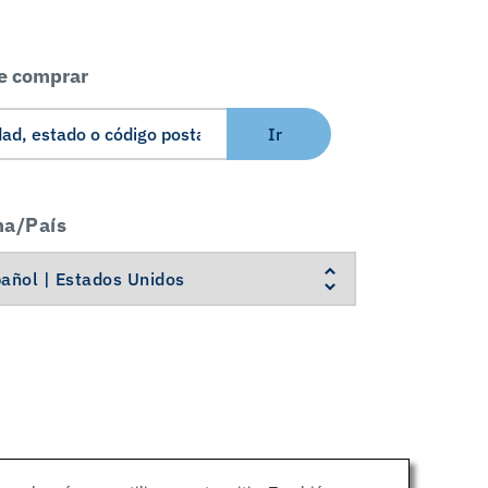
e comprar
Ir
ma/País