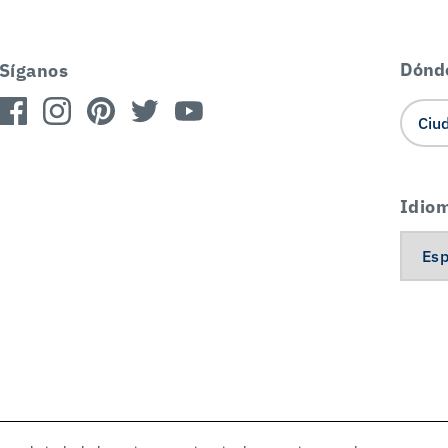
Dónd
Síganos
Idio