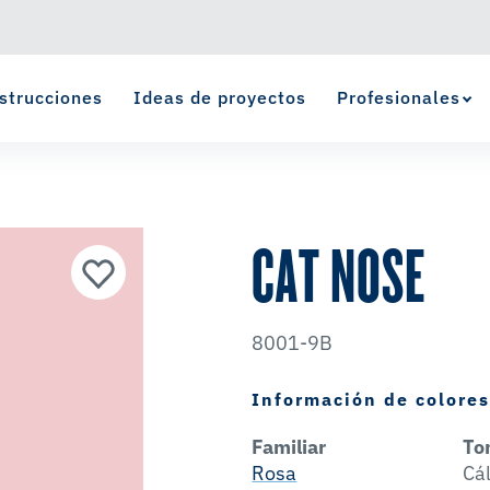
strucciones
Ideas de proyectos
Profesionales
Ver Favoritos
se ha agregado a favoritos.
CAT NOSE
8001-9B
Información de colore
Familiar
To
Rosa
Cá