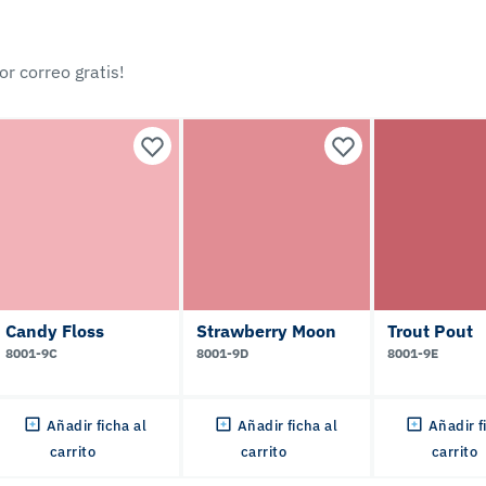
r correo gratis!
Candy Floss
Strawberry Moon
Trout Pout
8001-9C
8001-9D
8001-9E
Añadir ficha al
Añadir ficha al
Añadir f
carrito
carrito
carrito