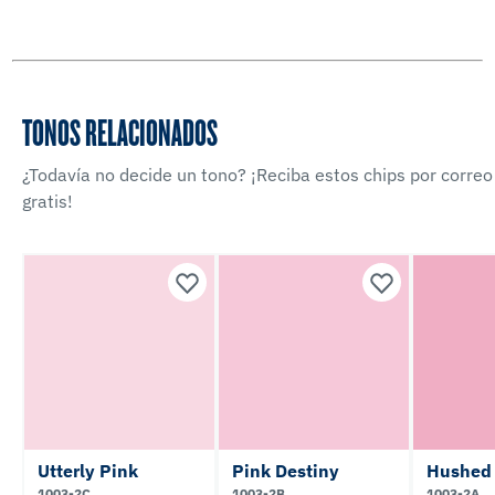
TONOS RELACIONADOS
¿Todavía no decide un tono? ¡Reciba estos chips por correo
gratis!
Utterly Pink
Pink Destiny
Hushed
1003-2C
1003-2B
1003-2A