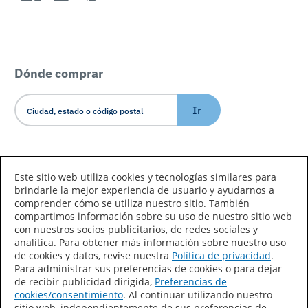
Dónde comprar
Ir
Idioma/País
Este sitio web utiliza cookies y tecnologías similares para
brindarle la mejor experiencia de usuario y ayudarnos a
comprender cómo se utiliza nuestro sitio. También
compartimos información sobre su uso de nuestro sitio web
con nuestros socios publicitarios, de redes sociales y
analítica. Para obtener más información sobre nuestro uso
de cookies y datos, revise nuestra
Política de privacidad
.
Declaración de accesibilidad
Mapa del sitio
Para administrar sus preferencias de cookies o para dejar
de recibir publicidad dirigida,
Preferencias de
Términos de uso
Privacidad
cookies/consentimiento
. Al continuar utilizando nuestro
sitio web, independientemente de sus preferencias de