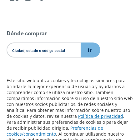
Dónde comprar
Ir
Idioma/País
Este sitio web utiliza cookies y tecnologías similares para
brindarle la mejor experiencia de usuario y ayudarnos a
comprender cómo se utiliza nuestro sitio. También
compartimos información sobre su uso de nuestro sitio web
con nuestros socios publicitarios, de redes sociales y
analítica. Para obtener más información sobre nuestro uso
de cookies y datos, revise nuestra
Política de privacidad
.
Declaración de accesibilidad
Mapa del sitio
Para administrar sus preferencias de cookies o para dejar
de recibir publicidad dirigida,
Preferencias de
Términos de uso
Privacidad
cookies/consentimiento
. Al continuar utilizando nuestro
sitio web, independientemente de sus preferencias de