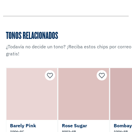
TONOS RELACIONADOS
¿Todavía no decide un tono? ¡Reciba estos chips por correo
gratis!
Barely Pink
Rose Sugar
Bombay
1006-8C
8003-4B
1006-8B