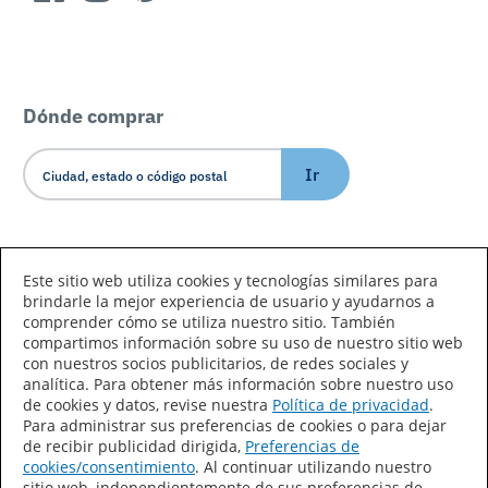
Dónde comprar
Ir
Idioma/País
Este sitio web utiliza cookies y tecnologías similares para
brindarle la mejor experiencia de usuario y ayudarnos a
comprender cómo se utiliza nuestro sitio. También
compartimos información sobre su uso de nuestro sitio web
con nuestros socios publicitarios, de redes sociales y
analítica. Para obtener más información sobre nuestro uso
de cookies y datos, revise nuestra
Política de privacidad
.
Declaración de accesibilidad
Mapa del sitio
Para administrar sus preferencias de cookies o para dejar
de recibir publicidad dirigida,
Preferencias de
Términos de uso
Privacidad
cookies/consentimiento
. Al continuar utilizando nuestro
sitio web, independientemente de sus preferencias de