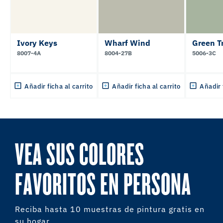
Ivory Keys
Wharf Wind
Green Tr
8007-4A
8004-27B
5006-3C
Añadir ficha al carrito
Añadir ficha al carrito
Añadir 
VEA SUS COLORES
FAVORITOS EN PERSONA
Reciba hasta 10 muestras de pintura gratis en
su hogar.