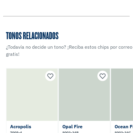
TONOS RELACIONADOS
¿Todavía no decide un tono? ¡Reciba estos chips por correo
gratis!
Acropolis
Opal Fire
Ocean F
7005-4
8003-34B
8003-34C