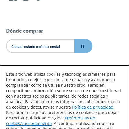
Dónde comprar
Ir
Idioma/País
Este sitio web utiliza cookies y tecnologías similares para
brindarle la mejor experiencia de usuario y ayudarnos a
comprender cómo se utiliza nuestro sitio. También
compartimos información sobre su uso de nuestro sitio web
con nuestros socios publicitarios, de redes sociales y
analítica. Para obtener más información sobre nuestro uso
de cookies y datos, revise nuestra
Política de privacidad
.
Declaración de accesibilidad
Mapa del sitio
Para administrar sus preferencias de cookies o para dejar
de recibir publicidad dirigida,
Preferencias de
Términos de uso
Privacidad
cookies/consentimiento
. Al continuar utilizando nuestro
sitio web, independientemente de sus preferencias de