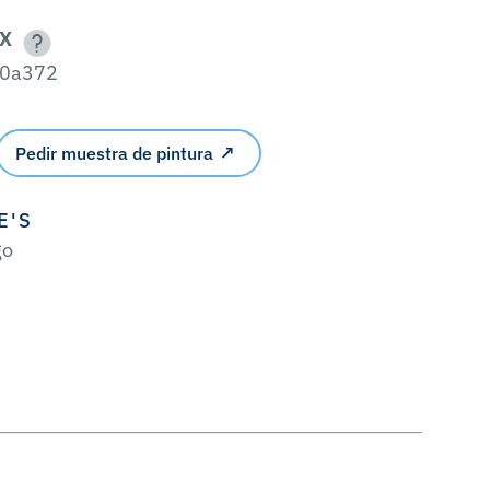
X
0a372
Pedir muestra de pintura
E'S
go