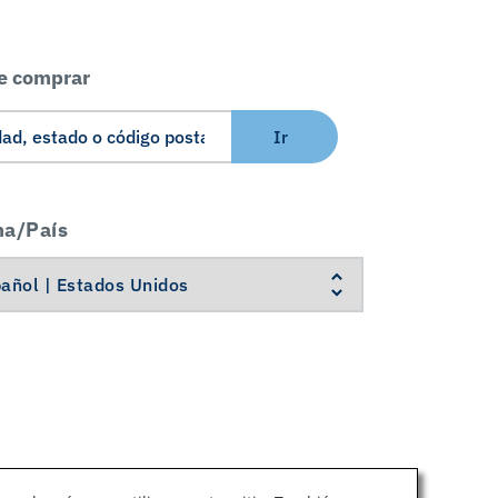
e comprar
Ir
ma/País