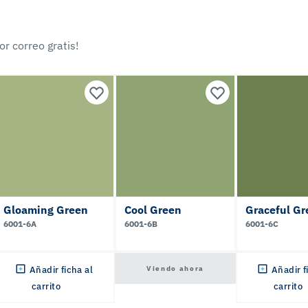
r correo gratis!
Gloaming Green
Cool Green
Graceful Gr
6001-6A
6001-6B
6001-6C
Viendo ahora
Añadir ficha al
Añadir f
carrito
carrito