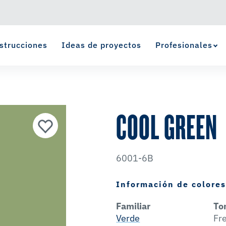
strucciones
Ideas de proyectos
Profesionales
Ver Favoritos
se ha agregado a favoritos.
COOL GREEN
6001-6B
Información de colore
Familiar
To
Verde
Fr