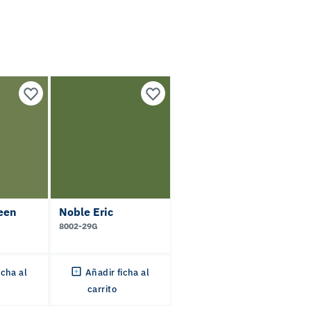
een
Noble Eric
8002-29G
icha al
Añadir ficha al
carrito