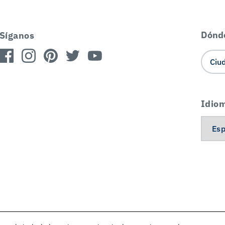
Dónd
Síganos
Idio