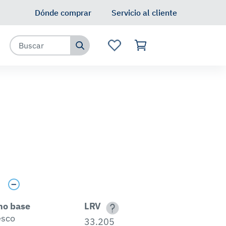
Dónde comprar
Servicio al cliente
s
no base
LRV
esco
33.205